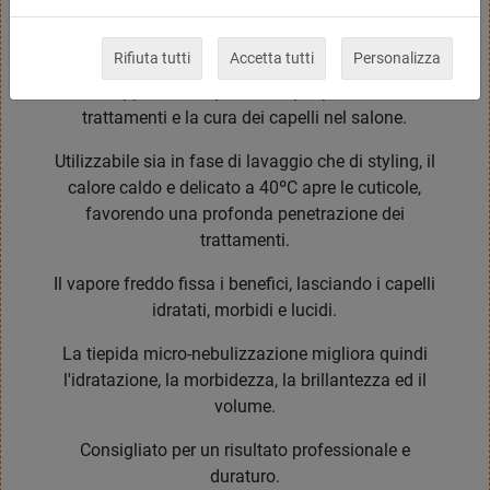
vapore caldo e freddo grazie alla sua tecnologia
ad ultrasuoni.
Rifiuta tutti
Accetta tutti
Personalizza
Un supporto indispensabile per potenziare i
trattamenti e la cura dei capelli nel salone.
Utilizzabile sia in fase di lavaggio che di styling, il
calore caldo e delicato a 40ºC apre le cuticole,
favorendo una profonda penetrazione dei
trattamenti.
Il vapore freddo fissa i benefici, lasciando i capelli
idratati, morbidi e lucidi.
La tiepida micro-nebulizzazione migliora quindi
l'idratazione, la morbidezza, la brillantezza ed il
volume.
Consigliato per un risultato professionale e
duraturo.