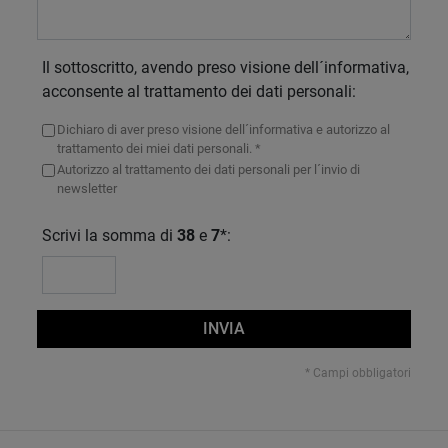
Il sottoscritto, avendo preso visione dell´informativa,
acconsente al trattamento dei dati personali:
Dichiaro di aver preso visione dell´informativa e autorizzo al
trattamento dei miei dati personali. *
Autorizzo al trattamento dei dati personali per l´invio di
newsletter
Scrivi la somma di
38
e
7
*:
INVIA
* Campi obbligatori