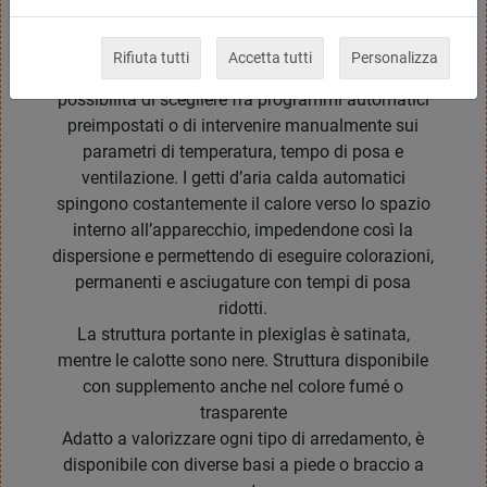
cura e il trattamento del capello
Rifiuta tutti
Accetta tutti
Personalizza
SFERA NERA DIGIT a controllo elettronico offre la
possibilità di scegliere fra programmi automatici
preimpostati o di intervenire manualmente sui
parametri di temperatura, tempo di posa e
ventilazione. I getti d’aria calda automatici
spingono costantemente il calore verso lo spazio
interno all’apparecchio, impedendone così la
dispersione e permettendo di eseguire colorazioni,
permanenti e asciugature con tempi di posa
ridotti.
La struttura portante in plexiglas è satinata,
mentre le calotte sono nere. Struttura disponibile
con supplemento anche nel colore fumé o
trasparente
Adatto a valorizzare ogni tipo di arredamento, è
disponibile con diverse basi a piede o braccio a