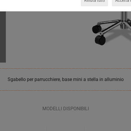
Rifiuta tutti
Accetta t
Sgabello per parrucchiere, base mini a stella in alluminio
MODELLI DISPONIBILI