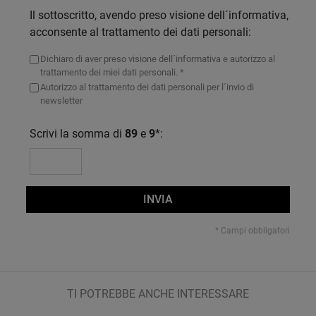
Il sottoscritto, avendo preso visione dell´informativa,
acconsente al trattamento dei dati personali:
Dichiaro di aver preso visione dell´informativa e autorizzo al
trattamento dei miei dati personali. *
Autorizzo al trattamento dei dati personali per l´invio di
newsletter
Scrivi la somma di
89
e
9
*:
INVIA
* Campi obbligatori
TI POTREBBE ANCHE INTERESSARE