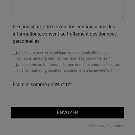
Le soussigné, après avoir pris connaissance des
informations, consent au traitement des données
personnelles:
Je déclare avoir lu la politique de confidentialité d et je
consens au traitement de mes données personnelles *
Je consens au traitement de mes données personnelles aux
fins de marketing décrites (abonnement à la newsletter)
Ecrire la somme de
24
et
8
*:
ENVOYER
* Champs obligatoires