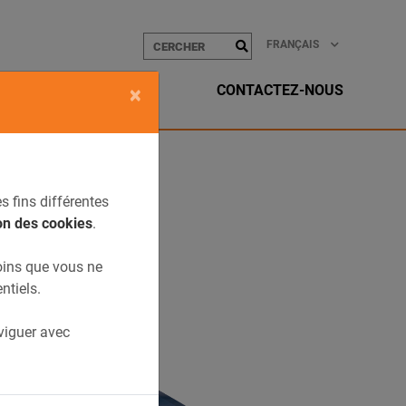
FRANÇAIS
CONTACTEZ-NOUS
×
s fins différentes
on des cookies
.
oins que vous ne
ntiels.
aviguer avec