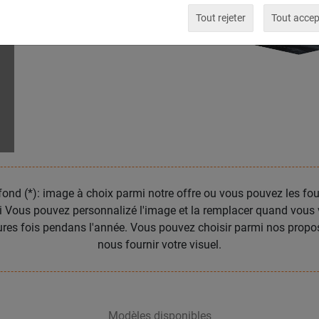
Tout rejeter
Tout accep
ond (*): image à choix parmi notre offre ou vous pouvez les fou
pi Vous pouvez personnalizé l'image et la remplacer quand vous 
eures fois pendans l'année. Vous pouvez choisir parmi nos propo
nous fournir votre visuel.
Modèles disponibles