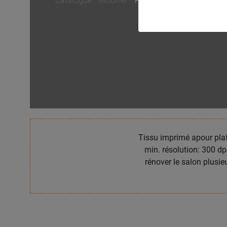
Catalogue
/
Mobilier
/
HEAVEN
Tissu imprimé apour plaf
min. résolution: 300 d
rénover le salon plusi