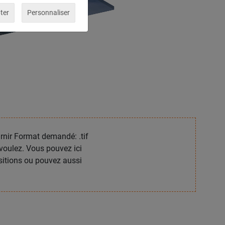
ter
Personnaliser
rnir Format demandé: .tif
voulez. Vous pouvez ici
sitions ou pouvez aussi