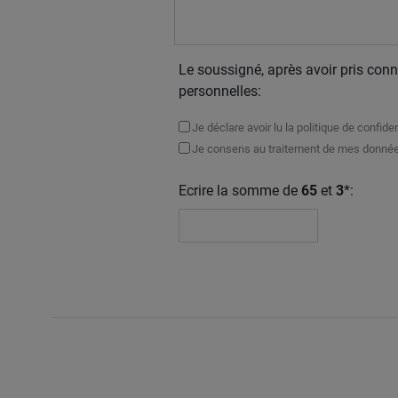
Le soussigné, après avoir pris con
personnelles:
Je déclare avoir lu la politique de confi
Je consens au traitement de mes données
Ecrire la somme de
65
et
3
*: