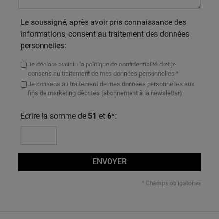
Le soussigné, après avoir pris connaissance des
informations, consent au traitement des données
personnelles:
Je déclare avoir lu la politique de confidentialité d et je
consens au traitement de mes données personnelles *
Je consens au traitement de mes données personnelles aux
fins de marketing décrites (abonnement à la newsletter)
Ecrire la somme de
51
et
6
*:
ENVOYER
* Champs obligatoires