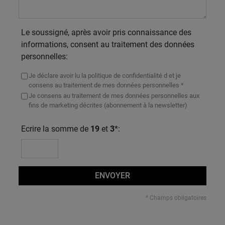
Le soussigné, après avoir pris connaissance des
informations, consent au traitement des données
personnelles:
Je déclare avoir lu la politique de confidentialité d et je
consens au traitement de mes données personnelles *
Je consens au traitement de mes données personnelles aux
fins de marketing décrites (abonnement à la newsletter)
Ecrire la somme de
19
et
3
*:
ENVOYER
* Champs obligatoires