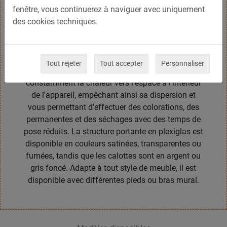
fenêtre, vous continuerez à naviguer avec uniquement
traitement des cheveux Sfera est équipé de 5
des cookies techniques.
éléments chauffants à quartz, dont la température
est réglable individuellement. Il est équipé de 5
ventilateurs à 2 vitesses, d'une minuterie de 1 a 60
minutes et d'un voyant de contrôle de la
Tout rejeter
Tout accepter
Personnaliser
température. Les jets d'air chaud poussent
constamment la chaleur vers l'espace à l'intérieur
de l'appareil, empêchant ainsi sa dispersion et
vous permettant d'effectuer des colorations, des
permanentes et des séchages avec des temps de
pose réduits. La structure portante en plexiglas est
disponible en couleurs satinées, transparentes ou
fumées, tandis que les calottes sont en argent ou
gris foncé. Adapte à tout style de meuble, il est
disponible avec différentes pieds ou bras mural.