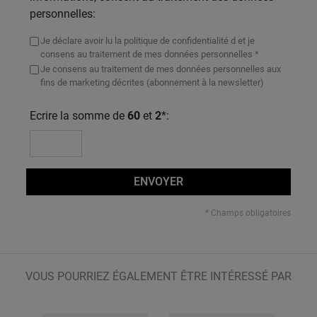
personnelles:
Je déclare avoir lu la politique de confidentialité d et je
consens au traitement de mes données personnelles *
Je consens au traitement de mes données personnelles aux
fins de marketing décrites (abonnement à la newsletter)
Ecrire la somme de
60
et
2
*:
ENVOYER
* Champs obligatoires
VOUS POURRIEZ ÉGALEMENT ÊTRE INTÉRESSÉ PAR