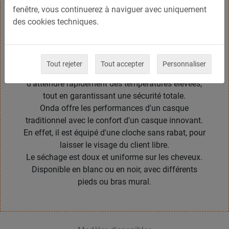
fenêtre, vous continuerez à naviguer avec uniquement
moderne, pratique et fonctionnel.
des cookies techniques.
Onda est équipé d'une double isolation en nylon,
d'un système de ventilation directe, d'une
minuterie de 1 a 60 minutes et d'un moteur à 1 ou
2 vitesses.
Tout rejeter
Tout accepter
Personnaliser
L'utilisation de la résistance du fil permet
d'atteindre rapidement des températures élevées,
tout en garantissant une sécurité totale.
Onda offre les performances d'un casque
traditionnel avec le confort d'un casque innovant.
En effet, il est équipé d'une cloche sans rabat, pour
laisser le visage du client libre.
Le séchage est doux et uniforme sur les cheveux.
Disponible en blanc ou en noir, avec différents
pieds ou bras mural.