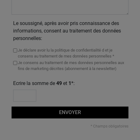
Le soussigné, après avoir pris connaissance des
informations, consent au traitement des données
personnelles:
Je déclare avoir lu la politique de confidentialité d et je
consens au traitement de mes données personnelles *
Je consens au traitement de mes données personnelles aux
fins de marketing décrites (abonnement à la newsletter)
Ecrire la somme de
49
et
1
*:
ENVOYER
* Champs obligatoires