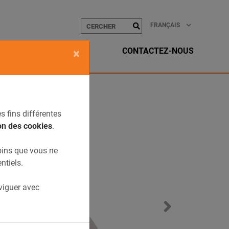
FRANÇAIS
CONTACTEZ-NOUS
×
s fins différentes
on des cookies
.
oins que vous ne
ntiels.
aviguer avec
Next