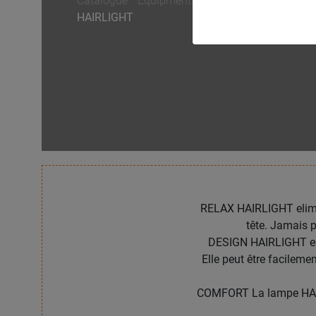
Catalogue
/
Équipments électriques
/
HAIRLIGHT
RELAX HAIRLIGHT elimine
tête. Jamais p
DESIGN HAIRLIGHT est 
Elle peut être facileme
COMFORT La lampe HAIRLI