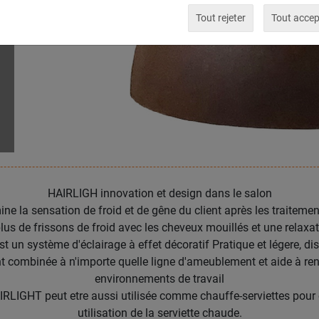
Tout rejeter
Tout accep
HAIRLIGH innovation et design dans le salon
 la sensation de froid et de gêne du client après les traiteme
lus de frissons de froid avec les cheveux mouillés et une relax
un système d'éclairage à effet décoratif Pratique et légere, dis
nt combinée à n'importe quelle ligne d'ameublement et aide à ren
environnements de travail
GHT peut etre aussi utilisée comme chauffe-serviettes pour off
utilisation de la serviette chaude.